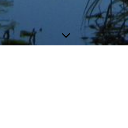
Groenewegen Architecten- | Bouwadviesburo adviseert u deskundig bij
uw plannen op het gebied van nieuwbouw, verbouw, restauratie en
renovatie. Wij werken aan projecten variërend in grootte en van aard,
van een kleine
woningverbouwing tot een grotere nieuwbouw of
renovatie van een bedrijfspand. Een opdracht kan hierbij een volledige
opdracht zijn, van ontwerp tot
oplevering, of een deelopdracht,
bijvoorbeeld alleen het
verzorgen van de omgevingsvergunning.
Wilt u weten wat wij voor u kunnen betekenen ? Bel of mail ons !